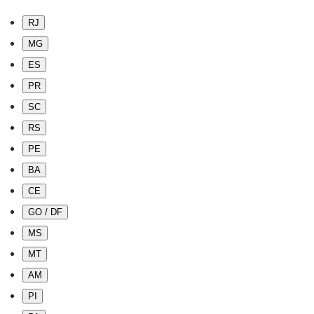
RJ
MG
ES
PR
SC
RS
PE
BA
CE
GO / DF
MS
MT
AM
PI