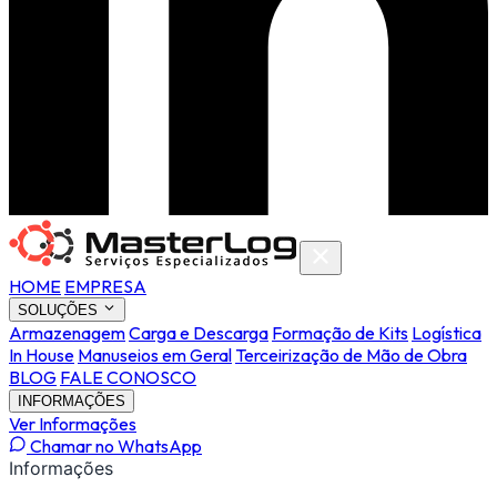
HOME
EMPRESA
SOLUÇÕES
Armazenagem
Carga e Descarga
Formação de Kits
Logística
In House
Manuseios em Geral
Terceirização de Mão de Obra
BLOG
FALE CONOSCO
INFORMAÇÕES
Ver Informações
Chamar no WhatsApp
Informações