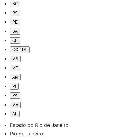
SC
RS
PE
BA
CE
GO / DF
MS
MT
AM
PI
PA
MA
AL
Estado do Rio de Janeiro
Rio de Janeiro