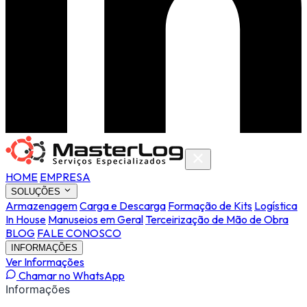
HOME
EMPRESA
SOLUÇÕES
Armazenagem
Carga e Descarga
Formação de Kits
Logística
In House
Manuseios em Geral
Terceirização de Mão de Obra
BLOG
FALE CONOSCO
INFORMAÇÕES
Ver Informações
Chamar no WhatsApp
Informações