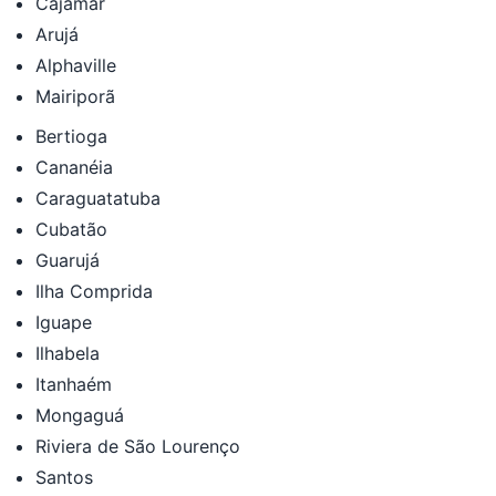
Cajamar
Arujá
Alphaville
Mairiporã
Bertioga
Cananéia
Caraguatatuba
Cubatão
Guarujá
Ilha Comprida
Iguape
Ilhabela
Itanhaém
Mongaguá
Riviera de São Lourenço
Santos