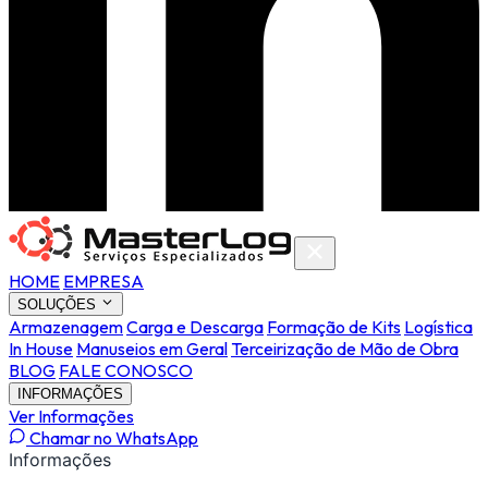
HOME
EMPRESA
SOLUÇÕES
Armazenagem
Carga e Descarga
Formação de Kits
Logística
In House
Manuseios em Geral
Terceirização de Mão de Obra
BLOG
FALE CONOSCO
INFORMAÇÕES
Ver Informações
Chamar no WhatsApp
Informações