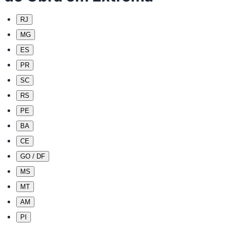
RJ
MG
ES
PR
SC
RS
PE
BA
CE
GO / DF
MS
MT
AM
PI