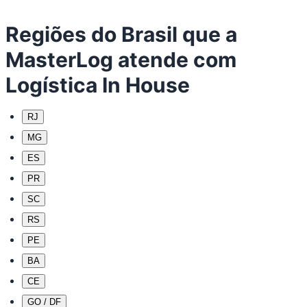
Regiões do Brasil que a
MasterLog atende com
Logística In House
RJ
MG
ES
PR
SC
RS
PE
BA
CE
GO / DF