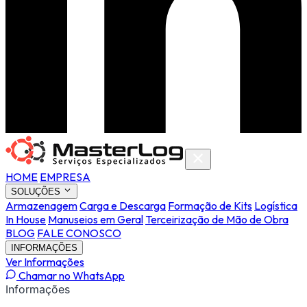
HOME
EMPRESA
SOLUÇÕES
Armazenagem
Carga e Descarga
Formação de Kits
Logística
In House
Manuseios em Geral
Terceirização de Mão de Obra
BLOG
FALE CONOSCO
INFORMAÇÕES
Ver Informações
Chamar no WhatsApp
Informações