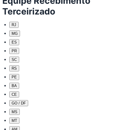
Equipe Recebimento
Terceirizado
RJ
MG
ES
PR
SC
RS
PE
BA
CE
GO / DF
MS
MT
AM