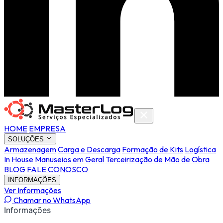
HOME
EMPRESA
SOLUÇÕES
Armazenagem
Carga e Descarga
Formação de Kits
Logística
In House
Manuseios em Geral
Terceirização de Mão de Obra
BLOG
FALE CONOSCO
INFORMAÇÕES
Ver Informações
Chamar no WhatsApp
Informações