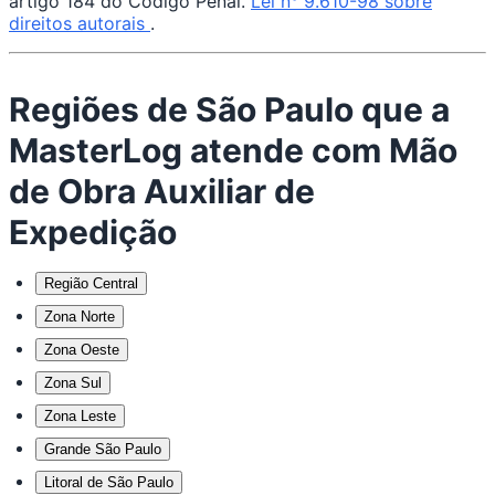
artigo 184 do Código Penal.
Lei n° 9.610-98 sobre
direitos autorais
.
Regiões de São Paulo que a
MasterLog atende com Mão
de Obra Auxiliar de
Expedição
Região Central
Zona Norte
Zona Oeste
Zona Sul
Zona Leste
Grande São Paulo
Litoral de São Paulo