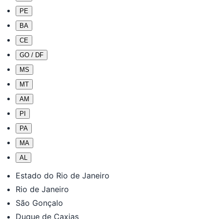
PE
BA
CE
GO / DF
MS
MT
AM
PI
PA
MA
AL
Estado do Rio de Janeiro
Rio de Janeiro
São Gonçalo
Duque de Caxias