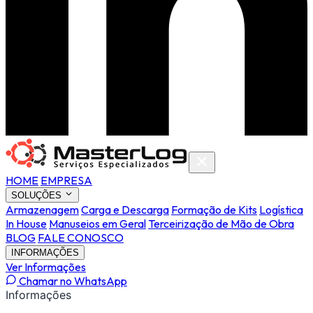
HOME
EMPRESA
SOLUÇÕES
Armazenagem
Carga e Descarga
Formação de Kits
Logística
In House
Manuseios em Geral
Terceirização de Mão de Obra
BLOG
FALE CONOSCO
INFORMAÇÕES
Ver Informações
Chamar no WhatsApp
Informações