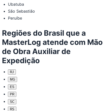
Ubatuba
São Sebastião
Peruíbe
Regiões do Brasil que a
MasterLog atende com Mão
de Obra Auxiliar de
Expedição
RJ
MG
ES
PR
SC
RS