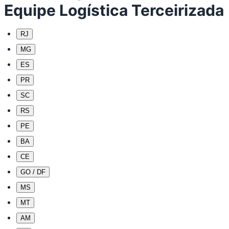
Equipe Logística Terceirizada
RJ
MG
ES
PR
SC
RS
PE
BA
CE
GO / DF
MS
MT
AM