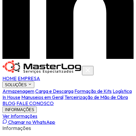
HOME
EMPRESA
SOLUÇÕES
Armazenagem
Carga e Descarga
Formação de Kits
Logística
In House
Manuseios em Geral
Terceirização de Mão de Obra
BLOG
FALE CONOSCO
INFORMAÇÕES
Ver Informações
Chamar no WhatsApp
Informações