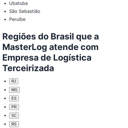
Ubatuba
São Sebastião
Peruíbe
Regiões do Brasil que a
MasterLog atende com
Empresa de Logística
Terceirizada
RJ
MG
ES
PR
SC
RS