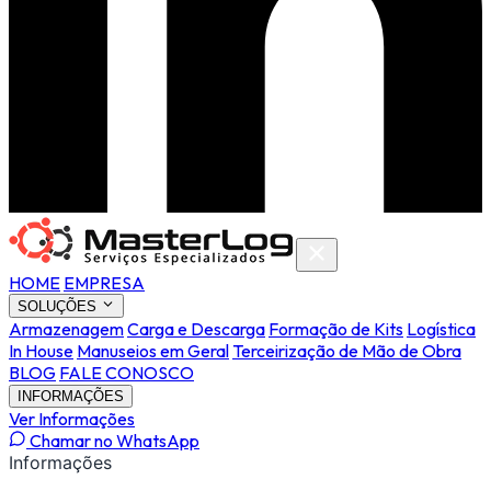
HOME
EMPRESA
SOLUÇÕES
Armazenagem
Carga e Descarga
Formação de Kits
Logística
In House
Manuseios em Geral
Terceirização de Mão de Obra
BLOG
FALE CONOSCO
INFORMAÇÕES
Ver Informações
Chamar no WhatsApp
Informações