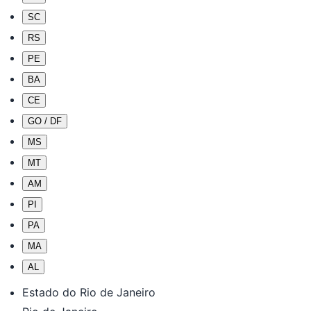
SC
RS
PE
BA
CE
GO / DF
MS
MT
AM
PI
PA
MA
AL
Estado do Rio de Janeiro