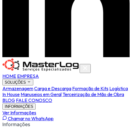
HOME
EMPRESA
SOLUÇÕES
Armazenagem
Carga e Descarga
Formação de Kits
Logística
In House
Manuseios em Geral
Terceirização de Mão de Obra
BLOG
FALE CONOSCO
INFORMAÇÕES
Ver Informações
Chamar no WhatsApp
Informações