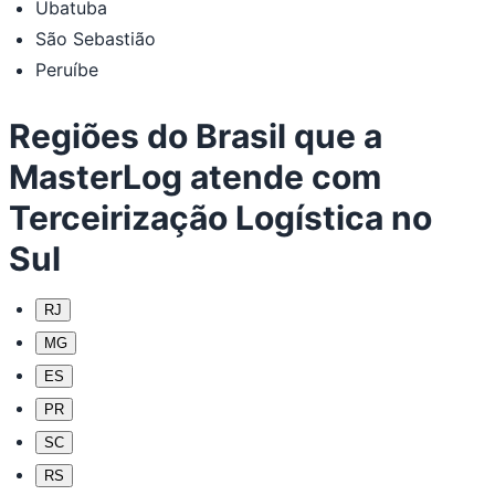
Ubatuba
São Sebastião
Peruíbe
Regiões do Brasil que a
MasterLog atende com
Terceirização Logística no
Sul
RJ
MG
ES
PR
SC
RS