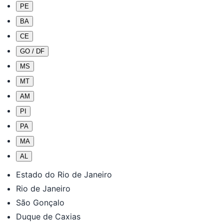
PE
BA
CE
GO / DF
MS
MT
AM
PI
PA
MA
AL
Estado do Rio de Janeiro
Rio de Janeiro
São Gonçalo
Duque de Caxias