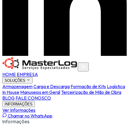
HOME
EMPRESA
SOLUÇÕES
Armazenagem
Carga e Descarga
Formação de Kits
Logística
In House
Manuseios em Geral
Terceirização de Mão de Obra
BLOG
FALE CONOSCO
INFORMAÇÕES
Ver Informações
Chamar no WhatsApp
Informações