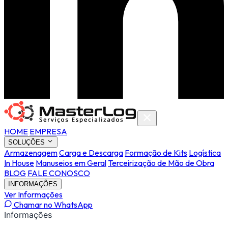
HOME
EMPRESA
SOLUÇÕES
Armazenagem
Carga e Descarga
Formação de Kits
Logística
In House
Manuseios em Geral
Terceirização de Mão de Obra
BLOG
FALE CONOSCO
INFORMAÇÕES
Ver Informações
Chamar no WhatsApp
Informações