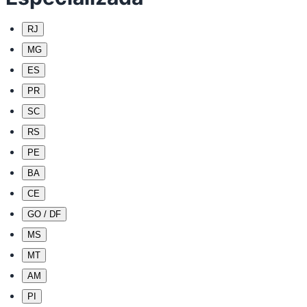
RJ
MG
ES
PR
SC
RS
PE
BA
CE
GO / DF
MS
MT
AM
PI