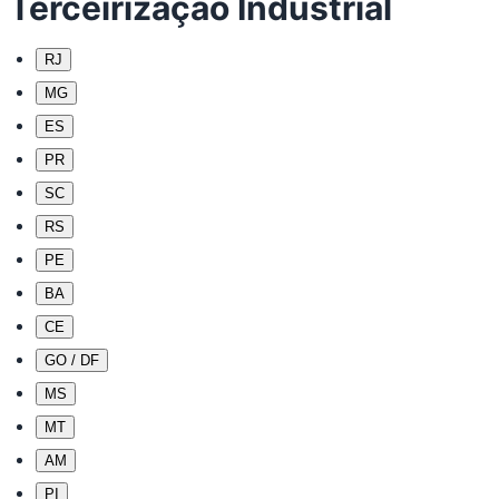
Terceirização Industrial
RJ
MG
ES
PR
SC
RS
PE
BA
CE
GO / DF
MS
MT
AM
PI