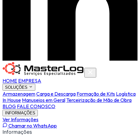
HOME
EMPRESA
SOLUÇÕES
Armazenagem
Carga e Descarga
Formação de Kits
Logística
In House
Manuseios em Geral
Terceirização de Mão de Obra
BLOG
FALE CONOSCO
INFORMAÇÕES
Ver Informações
Chamar no WhatsApp
Informações