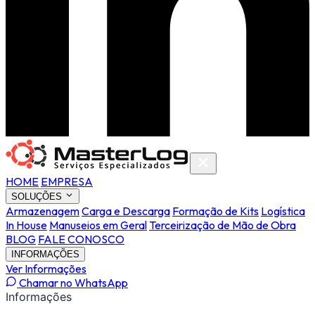
HOME
EMPRESA
SOLUÇÕES
Armazenagem
Carga e Descarga
Formação de Kits
Logística
In House
Manuseios em Geral
Terceirização de Mão de Obra
BLOG
FALE CONOSCO
INFORMAÇÕES
Ver Informações
Chamar no WhatsApp
Informações