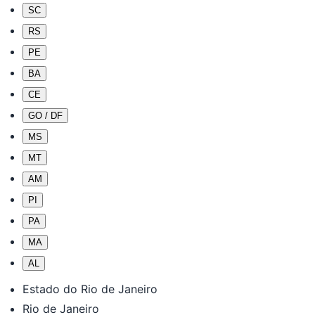
SC
RS
PE
BA
CE
GO / DF
MS
MT
AM
PI
PA
MA
AL
Estado do Rio de Janeiro
Rio de Janeiro