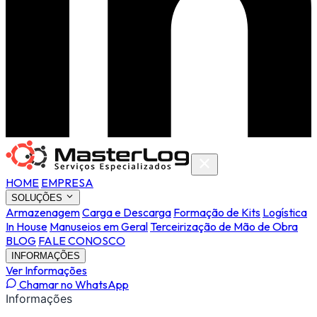
HOME
EMPRESA
SOLUÇÕES
Armazenagem
Carga e Descarga
Formação de Kits
Logística
In House
Manuseios em Geral
Terceirização de Mão de Obra
BLOG
FALE CONOSCO
INFORMAÇÕES
Ver Informações
Chamar no WhatsApp
Informações