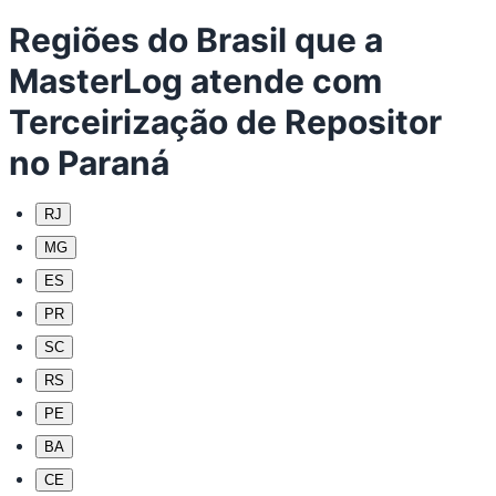
Regiões do Brasil que a
MasterLog atende com
Terceirização de Repositor
no Paraná
RJ
MG
ES
PR
SC
RS
PE
BA
CE