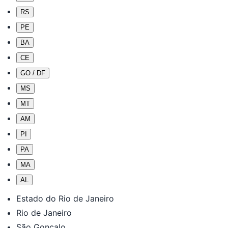
RS
PE
BA
CE
GO / DF
MS
MT
AM
PI
PA
MA
AL
Estado do Rio de Janeiro
Rio de Janeiro
São Gonçalo