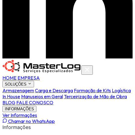
HOME
EMPRESA
SOLUÇÕES
Armazenagem
Carga e Descarga
Formação de Kits
Logística
In House
Manuseios em Geral
Terceirização de Mão de Obra
BLOG
FALE CONOSCO
INFORMAÇÕES
Ver Informações
Chamar no WhatsApp
Informações