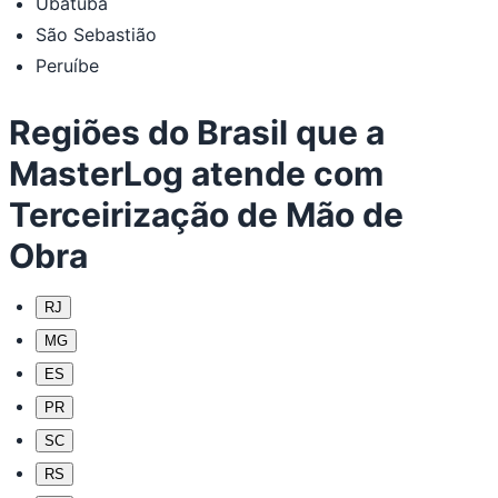
Ubatuba
São Sebastião
Peruíbe
Regiões do Brasil que a
MasterLog atende com
Terceirização de Mão de
Obra
RJ
MG
ES
PR
SC
RS