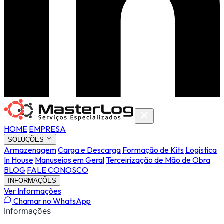
HOME
EMPRESA
SOLUÇÕES
Armazenagem
Carga e Descarga
Formação de Kits
Logística
In House
Manuseios em Geral
Terceirização de Mão de Obra
BLOG
FALE CONOSCO
INFORMAÇÕES
Ver Informações
Chamar no WhatsApp
Informações