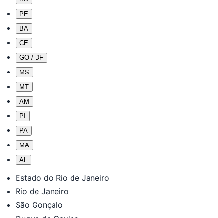
PE
BA
CE
GO / DF
MS
MT
AM
PI
PA
MA
AL
Estado do Rio de Janeiro
Rio de Janeiro
São Gonçalo