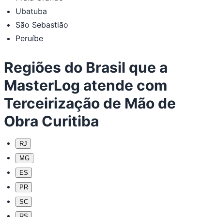
Ubatuba
São Sebastião
Peruíbe
Regiões do Brasil que a
MasterLog atende com
Terceirização de Mão de
Obra Curitiba
RJ
MG
ES
PR
SC
RS