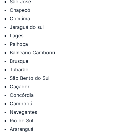
São José
Chapecó
Criciúma
Jaraguá do sul
Lages
Palhoça
Balneário Camboriú
Brusque
Tubarão
São Bento do Sul
Caçador
Concórdia
Camboriú
Navegantes
Rio do Sul
Araranguá