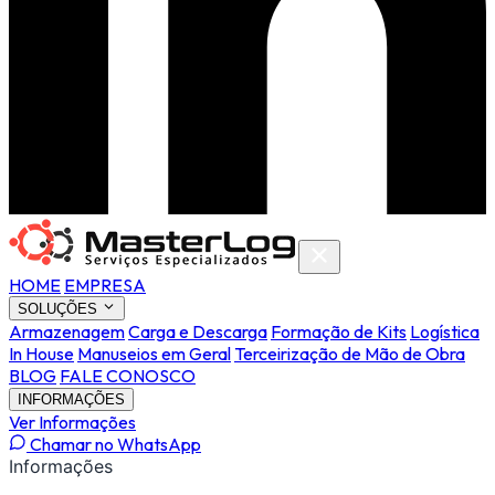
HOME
EMPRESA
SOLUÇÕES
Armazenagem
Carga e Descarga
Formação de Kits
Logística
In House
Manuseios em Geral
Terceirização de Mão de Obra
BLOG
FALE CONOSCO
INFORMAÇÕES
Ver Informações
Chamar no WhatsApp
Informações