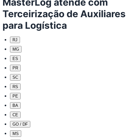
MasterLog atende com
Terceirização de Auxiliares
para Logística
RJ
MG
ES
PR
SC
RS
PE
BA
CE
GO / DF
MS