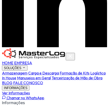
HOME
EMPRESA
SOLUÇÕES
Armazenagem
Carga e Descarga
Formação de Kits
Logística
In House
Manuseios em Geral
Terceirização de Mão de Obra
BLOG
FALE CONOSCO
INFORMAÇÕES
Ver Informações
Chamar no WhatsApp
Informações