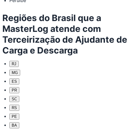
Peruíbe
Regiões do Brasil que a
MasterLog atende com
Terceirização de Ajudante de
Carga e Descarga
RJ
MG
ES
PR
SC
RS
PE
BA