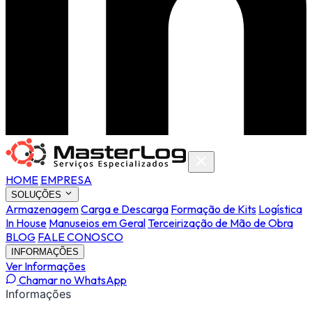
HOME
EMPRESA
SOLUÇÕES
Armazenagem
Carga e Descarga
Formação de Kits
Logística
In House
Manuseios em Geral
Terceirização de Mão de Obra
BLOG
FALE CONOSCO
INFORMAÇÕES
Ver Informações
Chamar no WhatsApp
Informações