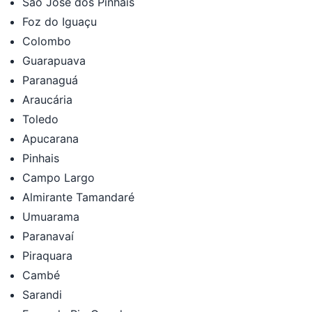
São José dos Pinhais
Foz do Iguaçu
Colombo
Guarapuava
Paranaguá
Araucária
Toledo
Apucarana
Pinhais
Campo Largo
Almirante Tamandaré
Umuarama
Paranavaí
Piraquara
Cambé
Sarandi