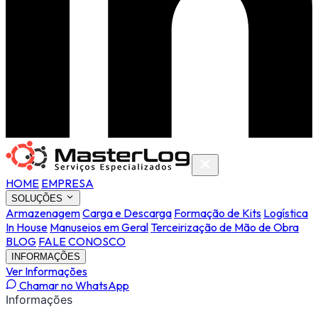
HOME
EMPRESA
SOLUÇÕES
Armazenagem
Carga e Descarga
Formação de Kits
Logística
In House
Manuseios em Geral
Terceirização de Mão de Obra
BLOG
FALE CONOSCO
INFORMAÇÕES
Ver Informações
Chamar no WhatsApp
Informações