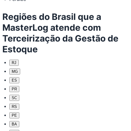
Regiões do Brasil que a
MasterLog atende com
Terceirização da Gestão de
Estoque
RJ
MG
ES
PR
SC
RS
PE
BA