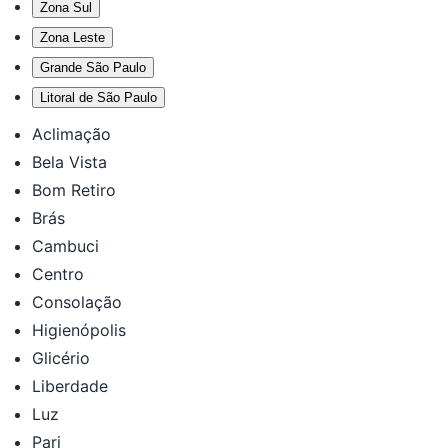
Zona Sul
Zona Leste
Grande São Paulo
Litoral de São Paulo
Aclimação
Bela Vista
Bom Retiro
Brás
Cambuci
Centro
Consolação
Higienópolis
Glicério
Liberdade
Luz
Pari