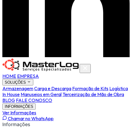
HOME
EMPRESA
SOLUÇÕES
Armazenagem
Carga e Descarga
Formação de Kits
Logística
In House
Manuseios em Geral
Terceirização de Mão de Obra
BLOG
FALE CONOSCO
INFORMAÇÕES
Ver Informações
Chamar no WhatsApp
Informações