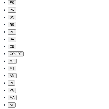
ES
PR
SC
RS
PE
BA
CE
GO / DF
MS
MT
AM
PI
PA
MA
AL