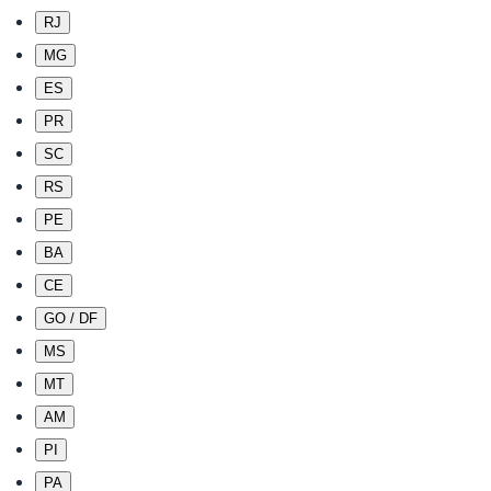
RJ
MG
ES
PR
SC
RS
PE
BA
CE
GO / DF
MS
MT
AM
PI
PA