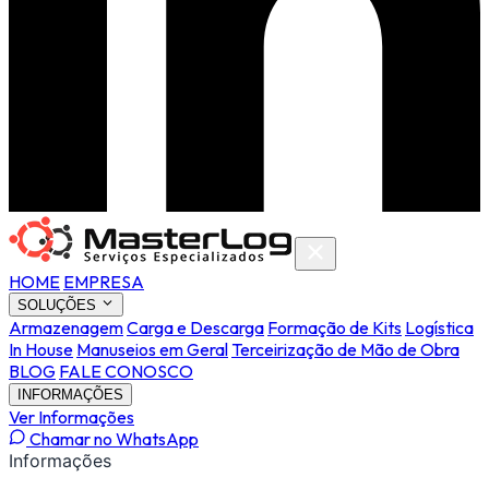
HOME
EMPRESA
SOLUÇÕES
Armazenagem
Carga e Descarga
Formação de Kits
Logística
In House
Manuseios em Geral
Terceirização de Mão de Obra
BLOG
FALE CONOSCO
INFORMAÇÕES
Ver Informações
Chamar no WhatsApp
Informações