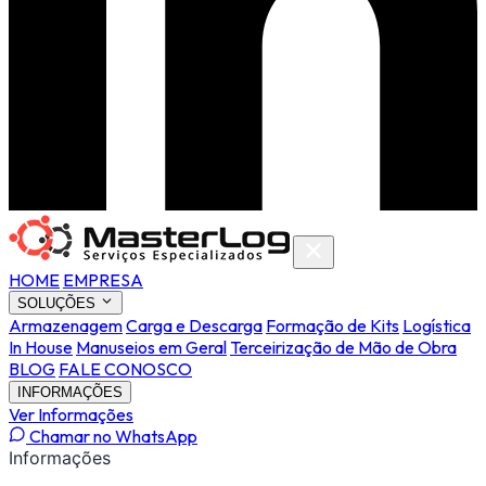
HOME
EMPRESA
SOLUÇÕES
Armazenagem
Carga e Descarga
Formação de Kits
Logística
In House
Manuseios em Geral
Terceirização de Mão de Obra
BLOG
FALE CONOSCO
INFORMAÇÕES
Ver Informações
Chamar no WhatsApp
Informações