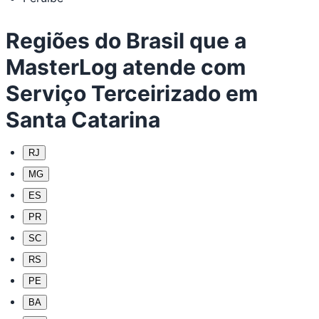
Regiões do Brasil que a
MasterLog atende com
Serviço Terceirizado em
Santa Catarina
RJ
MG
ES
PR
SC
RS
PE
BA