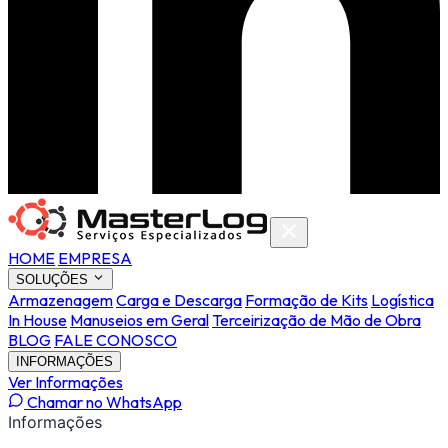
HOME
EMPRESA
SOLUÇÕES
Armazenagem
Carga e Descarga
Formação de Kits
Logística
In House
Manuseios em Geral
Terceirização de Mão de Obra
BLOG
FALE CONOSCO
INFORMAÇÕES
Ver Informações
Chamar no WhatsApp
Informações