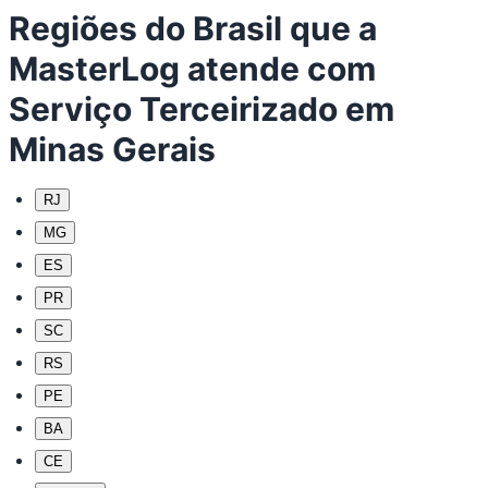
Regiões do Brasil que a
MasterLog atende com
Serviço Terceirizado em
Minas Gerais
RJ
MG
ES
PR
SC
RS
PE
BA
CE