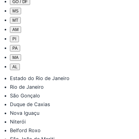
GO / DF
MS
MT
AM
PI
PA
MA
AL
Estado do Rio de Janeiro
Rio de Janeiro
São Gonçalo
Duque de Caxias
Nova Iguaçu
Niterói
Belford Roxo
São João de Meriti