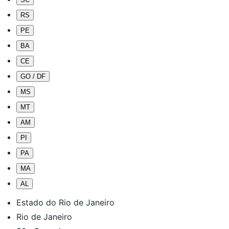
RS
PE
BA
CE
GO / DF
MS
MT
AM
PI
PA
MA
AL
Estado do Rio de Janeiro
Rio de Janeiro