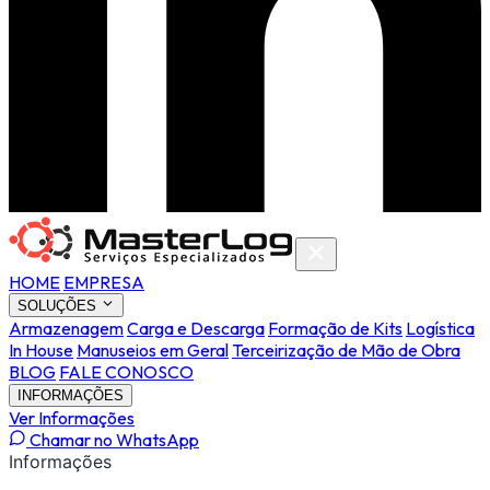
HOME
EMPRESA
SOLUÇÕES
Armazenagem
Carga e Descarga
Formação de Kits
Logística
In House
Manuseios em Geral
Terceirização de Mão de Obra
BLOG
FALE CONOSCO
INFORMAÇÕES
Ver Informações
Chamar no WhatsApp
Informações