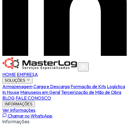
HOME
EMPRESA
SOLUÇÕES
Armazenagem
Carga e Descarga
Formação de Kits
Logística
In House
Manuseios em Geral
Terceirização de Mão de Obra
BLOG
FALE CONOSCO
INFORMAÇÕES
Ver Informações
Chamar no WhatsApp
Informações