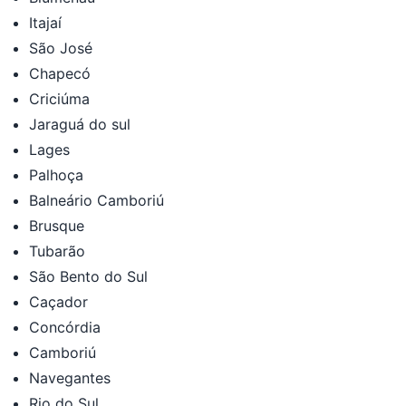
Itajaí
São José
Chapecó
Criciúma
Jaraguá do sul
Lages
Palhoça
Balneário Camboriú
Brusque
Tubarão
São Bento do Sul
Caçador
Concórdia
Camboriú
Navegantes
Rio do Sul