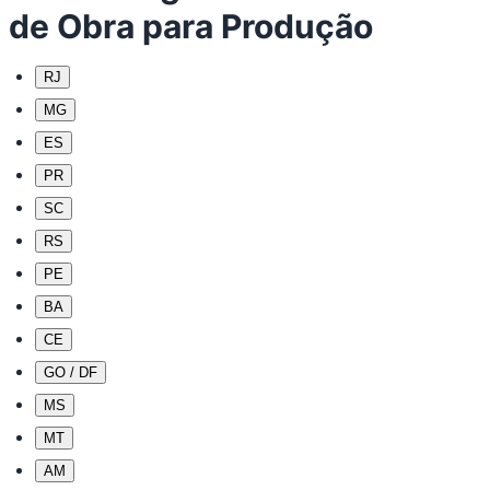
de Obra para Produção
RJ
MG
ES
PR
SC
RS
PE
BA
CE
GO / DF
MS
MT
AM