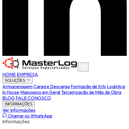
HOME
EMPRESA
SOLUÇÕES
Armazenagem
Carga e Descarga
Formação de Kits
Logística
In House
Manuseios em Geral
Terceirização de Mão de Obra
BLOG
FALE CONOSCO
INFORMAÇÕES
Ver Informações
Chamar no WhatsApp
Informações