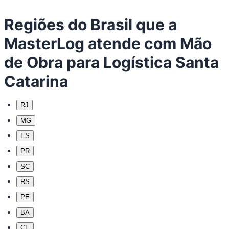
Regiões do Brasil que a
MasterLog atende com Mão
de Obra para Logística Santa
Catarina
RJ
MG
ES
PR
SC
RS
PE
BA
CE