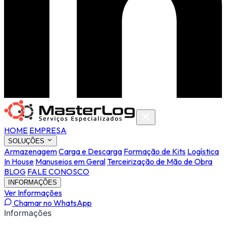
HOME
EMPRESA
SOLUÇÕES
Armazenagem
Carga e Descarga
Formação de Kits
Logística
In House
Manuseios em Geral
Terceirização de Mão de Obra
BLOG
FALE CONOSCO
INFORMAÇÕES
Ver Informações
Chamar no WhatsApp
Informações