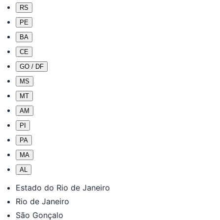
RS
PE
BA
CE
GO / DF
MS
MT
AM
PI
PA
MA
AL
Estado do Rio de Janeiro
Rio de Janeiro
São Gonçalo