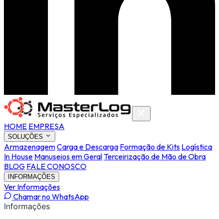
HOME
EMPRESA
SOLUÇÕES
Armazenagem
Carga e Descarga
Formação de Kits
Logística
In House
Manuseios em Geral
Terceirização de Mão de Obra
BLOG
FALE CONOSCO
INFORMAÇÕES
Ver Informações
Chamar no WhatsApp
Informações