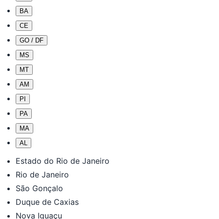
BA
CE
GO / DF
MS
MT
AM
PI
PA
MA
AL
Estado do Rio de Janeiro
Rio de Janeiro
São Gonçalo
Duque de Caxias
Nova Iguaçu