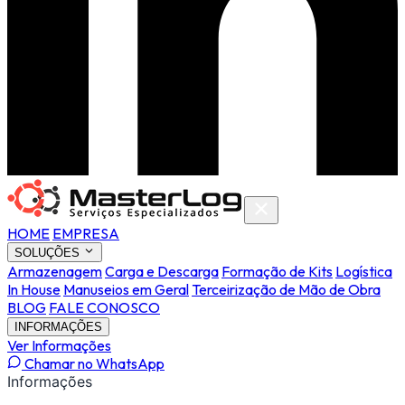
HOME
EMPRESA
SOLUÇÕES
Armazenagem
Carga e Descarga
Formação de Kits
Logística
In House
Manuseios em Geral
Terceirização de Mão de Obra
BLOG
FALE CONOSCO
INFORMAÇÕES
Ver Informações
Chamar no WhatsApp
Informações