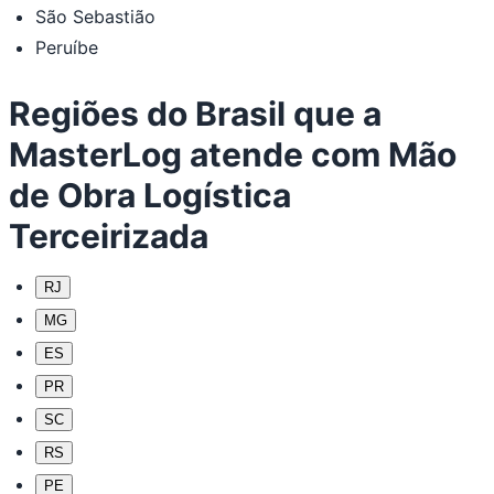
São Sebastião
Peruíbe
Regiões do Brasil que a
MasterLog atende com Mão
de Obra Logística
Terceirizada
RJ
MG
ES
PR
SC
RS
PE