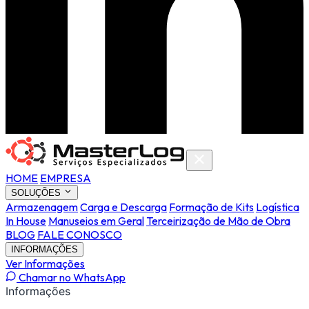
HOME
EMPRESA
SOLUÇÕES
Armazenagem
Carga e Descarga
Formação de Kits
Logística
In House
Manuseios em Geral
Terceirização de Mão de Obra
BLOG
FALE CONOSCO
INFORMAÇÕES
Ver Informações
Chamar no WhatsApp
Informações