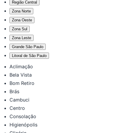
Região Central
Zona Norte
Zona Oeste
Zona Sul
Zona Leste
Grande São Paulo
Litoral de São Paulo
Aclimação
Bela Vista
Bom Retiro
Brás
Cambuci
Centro
Consolação
Higienópolis
Glicério