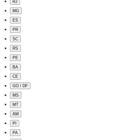
RJ
MG
ES
PR
SC
RS
PE
BA
CE
GO / DF
MS
MT
AM
PI
PA