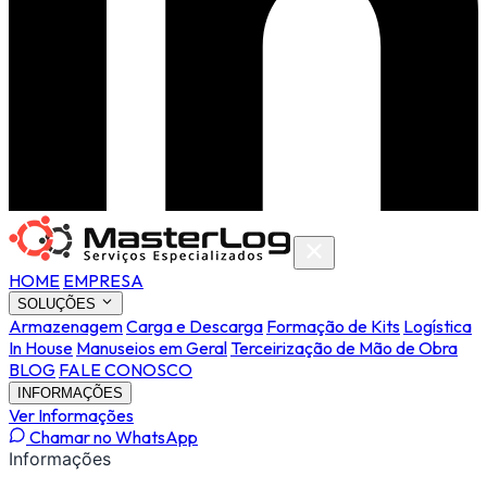
HOME
EMPRESA
SOLUÇÕES
Armazenagem
Carga e Descarga
Formação de Kits
Logística
In House
Manuseios em Geral
Terceirização de Mão de Obra
BLOG
FALE CONOSCO
INFORMAÇÕES
Ver Informações
Chamar no WhatsApp
Informações