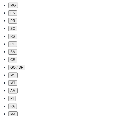
MG
ES
PR
SC
RS
PE
BA
CE
GO / DF
MS
MT
AM
PI
PA
MA