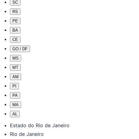
SC
RS
PE
BA
CE
GO / DF
MS
MT
AM
PI
PA
MA
AL
Estado do Rio de Janeiro
Rio de Janeiro