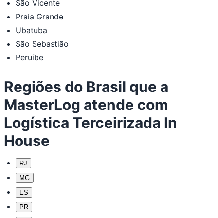
São Vicente
Praia Grande
Ubatuba
São Sebastião
Peruíbe
Regiões do Brasil que a
MasterLog atende com
Logística Terceirizada In
House
RJ
MG
ES
PR