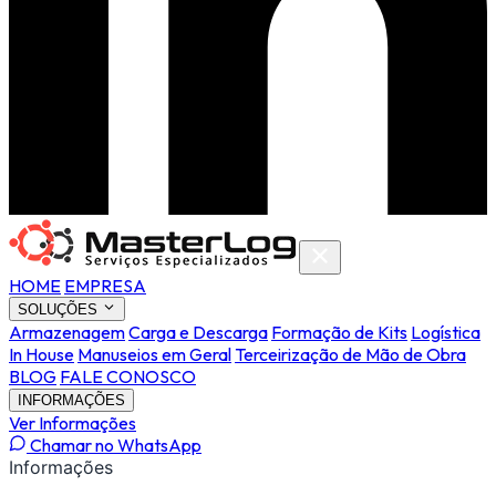
HOME
EMPRESA
SOLUÇÕES
Armazenagem
Carga e Descarga
Formação de Kits
Logística
In House
Manuseios em Geral
Terceirização de Mão de Obra
BLOG
FALE CONOSCO
INFORMAÇÕES
Ver Informações
Chamar no WhatsApp
Informações