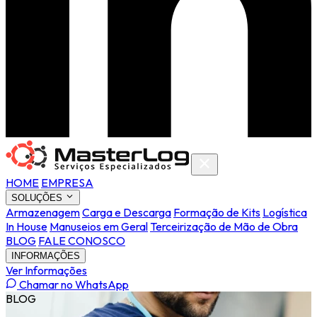
HOME
EMPRESA
SOLUÇÕES
Armazenagem
Carga e Descarga
Formação de Kits
Logística
In House
Manuseios em Geral
Terceirização de Mão de Obra
BLOG
FALE CONOSCO
INFORMAÇÕES
Ver Informações
Chamar no WhatsApp
BLOG