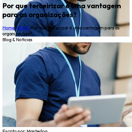
Por que terceirizar é uma vantagem
para as organizações?
Home
›
BLOG
›
Por que terceirizar é uma vantagem para as
organizações?
Blog & Notícias
Escrito por:
Masterlog