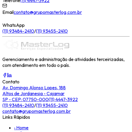
Telefone
(11) 4447-3922
Email
contato@grupomasterlog.com.br
WhatsApp
(11) 93484-2410
/
(11) 93455-2410
Gerenciamento e administração de atividades terceirizadas,
com atendimento em todo o país.
Contato
Av. Domingo Alonso Lopes, 188
Altos de Jordanesia - Cajamar
SP - CEP: 07750-000
(11) 4447-3922
(11) 93484-2410
/
(11) 93455-2410
contato@grupomasterlog.com.br
Links Rápidos
›
Home